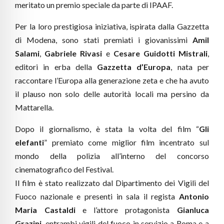
meritato un premio speciale da parte di IPAAF.
Per la loro prestigiosa iniziativa, ispirata dalla Gazzetta
di Modena, sono stati premiati i giovanissimi
Amil
Salami
,
Gabriele Rivasi
e
Cesare Guidotti Mistrali
,
editori in erba della
Gazzetta d’Europa
, nata per
raccontare l’Europa alla generazione zeta e che ha avuto
il plauso non solo delle autorità locali ma persino da
Mattarella.
Dopo il giornalismo, è stata la volta del film “
Gli
elefanti
” premiato come miglior film incentrato sul
mondo della polizia all’interno del concorso
cinematografico del Festival.
Il film è stato realizzato dal Dipartimento dei Vigili del
Fuoco nazionale e presenti in sala il regista
Antonio
Maria Castaldi
e l’attore protagonista
Gianluca
Grazini
, entrambi vigili del fuoco in servizio a Roma e a